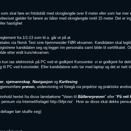
e, som skal føre en fritidsbåt med skroglengde over 8 meter eller som har mer 
rbeviset gjelder for førere av båter med skroglengde inntil 15 meter. Det er
ller hastighet
glement fra 1/1-13 som bl.a. går ut på at
etales via Norsk Test sine hjemmesider FØR eksamen. Kandidaten skal legi
istrerer kandidaten seg og legger inn personalia samt bilde til sertifikatet.
bilde etter endt kurs/eksamen.
kun tas elektronisk på PC ved et godkjent Kurssenter. vi er godkjent for de
ng til PC ved kursstedet. Eller kandidatene selv tar med laptop og det er nett t
er
,
sjømannskap
,
Navigasjon
og
Kartlesing
å gjennomføre
prøven
, undervisning vil foregå via projektor og praktiske øvels
innhold hentet fra disse lærebøkene "Veien til
Båtførerprøven
" eller "
På rett 
de pensum via Internettforlaget http://bfpr.no/ Hver av disse skal dekke pensu
deltager bør skaffe seg):