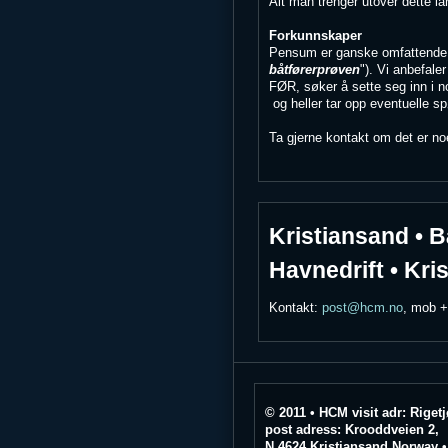
Alt man trenger utover dette l
Forkunnskaper
Pensum er ganske omfattende (re
båtførerprøven
"). Vi anbef
FØR, søker å sette seg inn i n
og heller tar opp eventuelle 
Ta gjerne kontakt om det er n
Kristiansand • B
Havnedrift • Kri
Kontakt:
post@hcm.no
, mob +
© 2011 • HCM visit adr: Riget
post adress: Krooddveien 2,
N 4624 Kristiansand Norway 