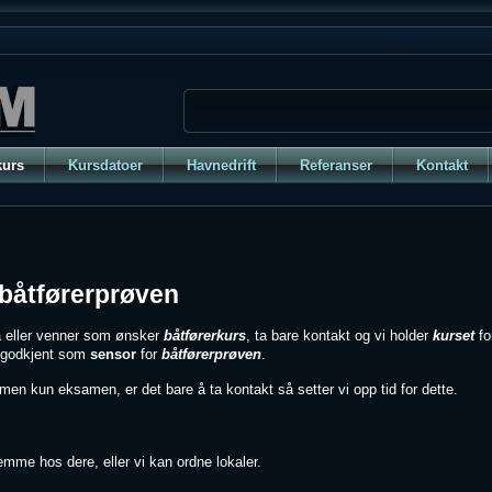
kurs
Kursdatoer
Havnedrift
Referanser
Kontakt
båtførerprøven
a eller venner som ønsker
båtførerkurs
, ta bare kontakt og vi holder
kurset
fo
 godkjent som
sensor
for
båtførerprøven
.
en kun eksamen, er det bare å ta kontakt så setter vi opp tid for dette.
emme hos dere, eller vi kan ordne lokaler.