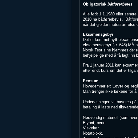
Obligatorisk
båtførerbevis
Alle født 1.1.1980 eller sener
2010 ha båtførerbevis. Båtføre
når det gjelder motorstørrelse e
Eksamensgebyr
Det er kommet nytt eksamensre
eksamensgebyr (kr. 646) MÅ b
Norsk Test sine hjemmesider reg
behjelpelige med å få lagt inn 
Fra 1 januar 2011 kan eksamen 
etter endt kurs om det er tilga
Pensum
Hovedemner er:
Lover og regl
Man trenger ikke bøkene for 
Undervisningen vil baseres på 
betaling å laste ned tilsvaren
Nødvendig materiell (som hver 
Blyant, penn
Viskelær
Notatblokk,