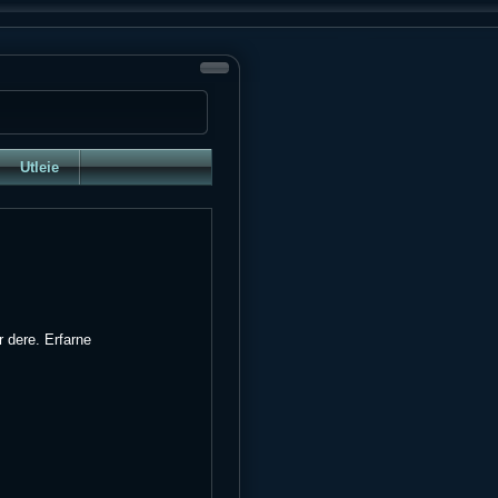
Utleie
r dere. Erfarne