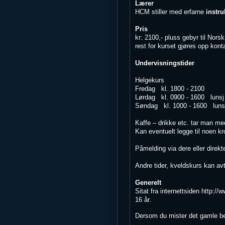
Lærer
HCM stiller med erfarne
instru
Pris
kr: 2100,- pluss gebyr til Norsk 
rest for kurset gjøres opp kon
Undervisningstider
Helgekurs
Fredag kl. 1800 - 2100
Lørdag kl. 0900 - 1600 lunsj 
Søndag kl. 1000 - 1600 lunsj 
Kaffe – drikke etc. tar man med
Kan eventuelt legge til noen kr
Påmelding via dere eller direkte
Andre tider, kveldskurs kan avt
Generelt
Sitat fra internettsiden http:/
16 
Dersom du mister det gamle bev