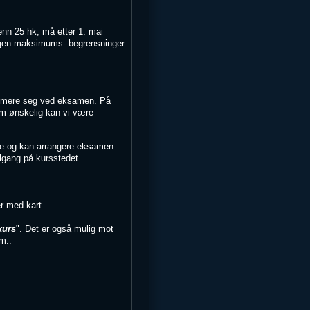
enn 25 hk, må etter 1. mai
 ingen maksimums- begrensninger
timere seg ved eksamen. På
 Om ønskelig kan vi være
tte og kan arrangere eksamen
ilgang på kursstedet.
er med kart.
kurs
". Det er også mulig mot
m..