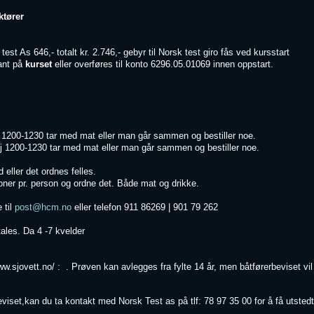
ktører
test As 646,- totalt kr. 2.746,- gebyr til Norsk test giro fås ved kursstart
tant på
kurset
eller overføres til konto 6296.05.01069 innen oppstart.
1200-1230 tar med mat eller man går sammen og bestiller noe.
1200-1230 tar med mat eller man går sammen og bestiller noe.
 eller det ordnes felles.
oner pr. person og ordne det. Både mat og drikke.
 til
post@hcm.no
eller telefon 911 86269 | 901 79 262
ales. Da 4 -7 kvelder
/www.sjovett.no/ : . Prøven kan avlegges fra fylte 14 år, men båtførerbeviset vi
år.
iset,kan du ta kontakt med Norsk Test as på tlf: 78 97 35 00 for å få utstedt