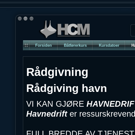
Forsiden
Båtførerkurs
Kursdatoer
H
Rådgivning
Rådgiving havn
VI KAN GJØRE
HAVNEDRIF
Havnedrift
er ressurskrevend
FULL BREDDE AV TJENES