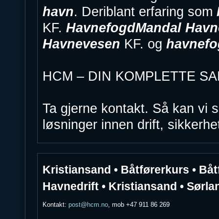
havn
. Deriblant erfaring som
KF.
Havnefogd
Mandal Havn
Havnevesen
KF. og
havnefo
HCM – DIN KOMPLETTE S
Ta gjerne kontakt. Så kan vi
løsninger innen drift, sikkerh
Kristiansand • Båtførerkurs • Båt
Havnedrift • Kristiansand • Sørla
Kontakt:
post@hcm.no
, mob +47 911 86 269