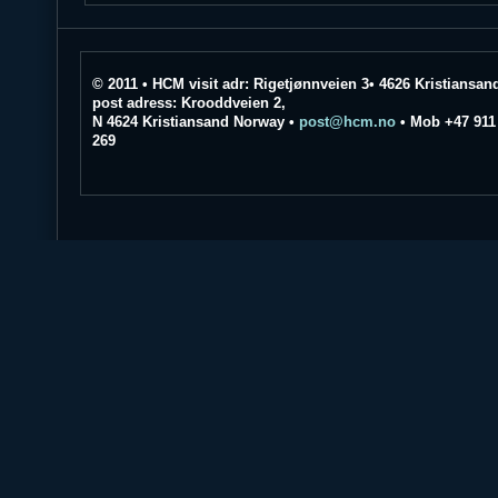
© 2011 • HCM visit adr: Rigetjønnveien 3• 4626 Kristiansan
post adress: Krooddveien 2,
N 4624 Kristiansand Norway •
post@hcm.no
• Mob +47 911
269