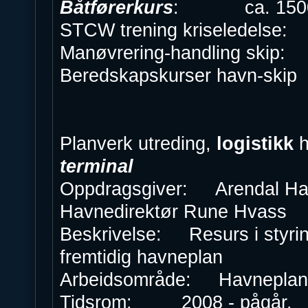
Båtførerkurs
: ca. 1500 s
STCW trening kriseledelse: c
Manøvrering-handling skip: C
Beredskapskurser havn-skip c
Planverk utreding,
logistikk
h
terminal
Oppdragsgiver: Arendal Hav
Havnedirektør Rune Hvass
Beskrivelse: Resurs i styrin
fremtidig havneplan
Arbeidsområde: Havneplanl
Tidsrom: 2008 - pågår.